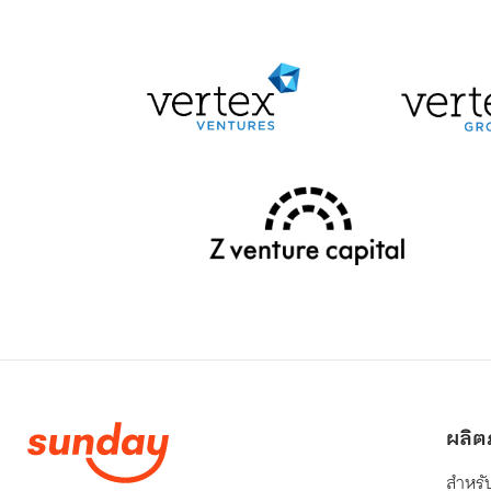
จมูกตัน ค
อย่างไรก็ตาม การติดตั้งระบบโซลาร์
ได้บ้าง?อ
เซลล์เป็นการลงทุนระยะยาวที่มีมูลค่า
ห่วง?วิธี
สูงและมีรายละเอียดค่อนข้างมาก ก่อน
ตัดสินใจติดตั้งจึงจำเป็นต้องศึกษา
พฤติกรรมการใช้ไฟฟ้าและความคุ้มค่า
อย่างละเอียด บทความนี้จะพาไปเจาะ
ลึกว่าระบบโซลาร์เซลล์ทำงานอย่างไร มี
กี่ประเภท และมีข้อควรรู้อะไรบ้างก่อน
ตัดสินใจลงทุน
จมูกตัน ค
ผลิต
สำหรั
เลือกอ่านประเด็นที่สนใจ
จมูกตัน ห