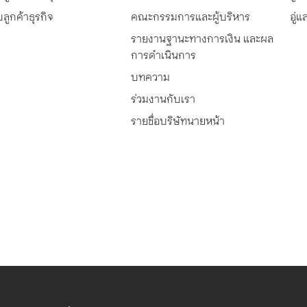
n) คือ ภาวะเยื่อจมูกบวม
ความหลงใหลในโลกยนตรก
ลูกค้าธุรกิจ
คณะกรรมการและผู้บริหาร
อู่
จมูกเกิดการอุดตัน หรือ แคบ
คุณวิน โดยเฉพาะในเรื่องขอ
รายงานฐานะทางการเงิน และผล
้เรารู้สึกหายใจไม่ออก หรือ
ทำสี และซ่อมแซมรถยนต์ที่ชื
การดำเนินการ
ากการมีน้ำมูกสะสมในโพรง
ชีวิตจิตใจ จึงทำให้ตัดสินใจเร
ห้รู้สึกแน่น หรือ หายใจได้
ร้านซ่อมรถยนต์เป็นของตัวเ
บทความ
ร่วมงานกับเรา
รายชื่อบริษัทนายหน้า
โดยในช่วงแรก ที.เอ็น. ออโต้
ตัน สามารถเป็นได้ทั้งข้าง
ให้บริการเป็นศูนย์บริการรถยน
อ สองข้าง และสามารถเป็น
ครอบคลุมตั้งแต่การเปลี่ยนถ
้ หากปล่อยไว้ไม่รีบรักษา
เครื่องและการซ่อมแซมอากา
กตันอาจส่งผลต่อคุณภาพ
เล็กๆ น้อยๆ แต่ด้วยความเชี่ย
การใช้ชีวิตในระยะยาวได้
เพิ่มขึ้น ประกอบกับการได้พั
รถยนต์ไปพร้อมกับช่างประส
จึงทำให้มีความมั่นใจที่จะเปิด
รถยนต์ครบวงจร