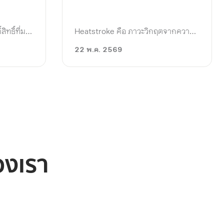
อย่างไร?
ม
Heatstroke คือ ภาวะวิกฤตจากความ
ิทธิ์ที่มา
ร้อนที่อุณหภูมิกายสูงเกิน 40°C ใน
ากมายแล้ว
22 พ.ค. 2569
ขณะที่ Stroke คือ ภาวะสมองขาดเลือด
วัดที่โดด
หรือเลือดออกในสมอง แม้จะมีอาการ
ที่มีความ
เบื้องต้นที่ดูคล้ายกัน แต่สาเหตุและวิธี
จบงาน
การรักษานั้นกลับต่างกันโดยสิ้นเชิง ดัง
ี่สมเหตุสม
นั้น การแยกแยะความแตกต่างของทั้ง 2
มมาภาย
โรคนี้ได้จึงเป็นสิ่งสำคัญที่ช่วยลดอัตรา
การเสียชีวิตได้
หาอู่ซ่อม
องเรา
แล้วทั้ง 2 โรคนี้จะมีความแตกต่างกัน
ือ กำลัง
ตรงไหน มีวิธีปฐมพยาบาลเบื้องต้น
์กับซัน
อย่างไร มาไขทุกข้อสงสัยไปพร้อมกันใน
เชี่ยวชาญ
บทความนี้เลย
ย ลองมา
โต้ การาจ”