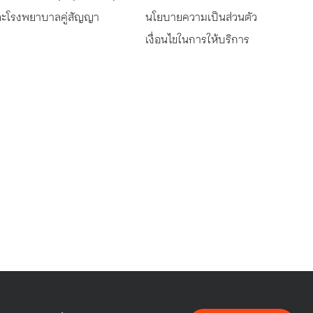
รรมของ
และโรงพยาบาลคู่สัญญา
นโยบายความเป็นส่วนตัว
งการแต่ง
เงื่อนไขในการให้บริการ
่นชอบเป็น
ิ่มทำธุรกิจ
อง
โรคหลอดเลือดสมอง หรือ Stroke คือ
ภาวะที่สมองขาดเลือดไปเลี้ยงเนื่องจาก
 การาจ จะ
หลอดเลือดตีบ อุดตัน หรือแตก ส่งผล
ต์ ที่
ให้เซลล์สมองถูกทำลายและสูญเสียการ
่ายน้ำมัน
ทำงาน ซึ่งเป็นสาเหตุหลักของอัมพฤกษ์
รเสียหาย
และอัมพาต
วชาญที่
ฒนาอู่ซ่อม
บการณ์สูง
อู่ซ่อม
Stroke เกิดจากอะไร?