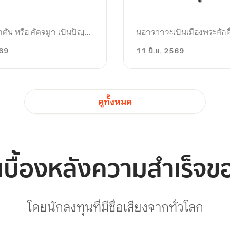
ดีๆ ย่านนครปฐม เคล
ประกันซันเดย์ได้
ตัน หรือ คัดจมูก เป็นปัญหา
นอกจากจะเป็นเมืองพระศักดิ์ส
บกวนการใช้ชีวิตประจำวัน
พร้อมกับสถานที่ท่องเที่ยวม
569
11 มิ.ย. 2569
ยคน บางทีก็เกิดขึ้นในช่วง
“นครปฐม” ยังเป็นหนึ่งในจังห
องการพักผ่อนอย่างเวลานอน
เด่นในเรื่องของอู่ซ่อมรถยนต์
งแค่อากาศเปลี่ยนแปลงอาการ
เชี่ยวชาญสูง พร้อมสามารถ
พร้อมแสดงอาการทันที แล้ว
ซ่อมแซมทุกอย่างได้ในราคาท
ดูทั้งหมด
กตันเกิดจากอะไร? เราควรจะ
ผล และไม่มีปัญหาจุกจิกตา
่างไร? มาหาคำตอบใน
หลัง
ัน
หากคุณเป็นอีกคนที่กำลังค้น
ยู่เบื้องหลังความสำเร็จข
รถยนต์ในจังหวัดนครปฐม หร
พิจารณาการทำประกันรถยนต
เดย์อยู่ แต่ไม่ชัวร์เรื่องความ
โดยนักลงทุนที่มีชื่อเสียงจากทั่วโลก
ของอู่ซ่อมรถยนต์ในเครือข่า
ประเด็นที่สนใจ
ทำความรู้จักกับ “ที.เอ็น. ออ