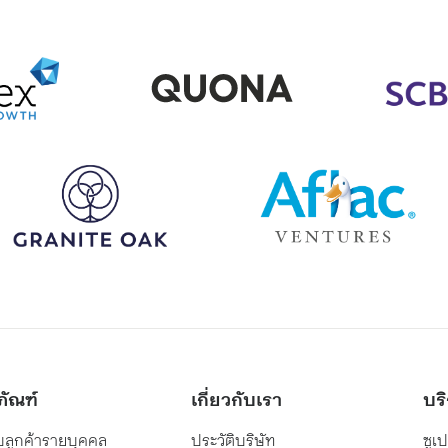
ในบทความนี้กัน
ืออะไร?จมูกตันเกิดจากอะไร
าการจมูกตันแบบไหนน่าเป็น
แก้จมูกตันแบบง่ายๆ
ืออะไร?
รู้จัก ที.เอ็น. ออโต้ การาจ
ภัณฑ์
เกี่ยวกับเรา
บร
“นพพร ฟักฉิม” หรือ “คุณวิน
บลูกค้ารายบุคคล
ประวัติบริษัท
ซูเ
รือ คัดจมูก (Nasal
ที.เอ็น. ออโต้ การาจ มีจุดเร