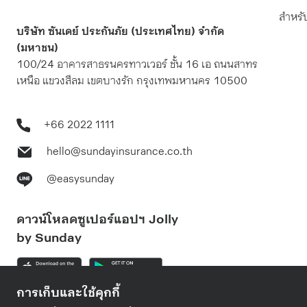
Congestio
สำหรับ
ทำให้ช่อง
บริษัท ซันเดย์ ประกันภัย (ประเทศไทย) จำกัด
ระบบโซลาร์เซลล์ มีหลักการทำงาน
ลง จนทำให
(มหาชน)
อย่างไร?องค์ประกอบของระบบโซลาร์
อาจเกิดจ
100/24 อาคารสาธรนครทาวเวอร์ ชั้น 16 เอ ถนนสาทร
เซลล์โซลาร์เซลล์มีกี่แบบ?โซลาร์เซลล์
จมูก จนทำใ
เหนือ แขวงสีลม เขตบางรัก กรุงเทพมหานคร 10500
เหมาะกับใครบ้าง?ติดโซลาร์เซลล์ ลด
ลำบาก
หย่อนภาษี 2569 ได้จริงไหม?ข้อควร
ระวังในการติดโซลาร์เซลล์
+66 2022 1111
hello@sundayinsurance.co.th
อาการจมูก
เดียว หรื
@easysunday
เรื้อรังได
อาการจมู
การนอนและ
ดาวน์โหลดซูเปอร์แอปฯ Jolly
ระบบโซลาร์เซลล์ มีหลักการทำงาน
by Sunday
อย่างไร?
การเก็บและใช้คุกกี้