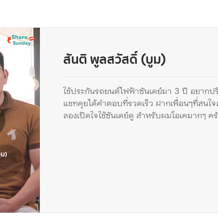
สันติ พูลสวัสดิ์ (บูม)
ใช้ประกันรถยนต์ไฟฟ้าซันเดย์มา 3 ปี อยากปร
แชทคุยได้คำตอบที่รวดเร็ว ฝากเพื่อนๆที่สนใจ
ลองเปิดใจใช้ซันเดย์ดู สำหรับผมโอเคมากๆ คร