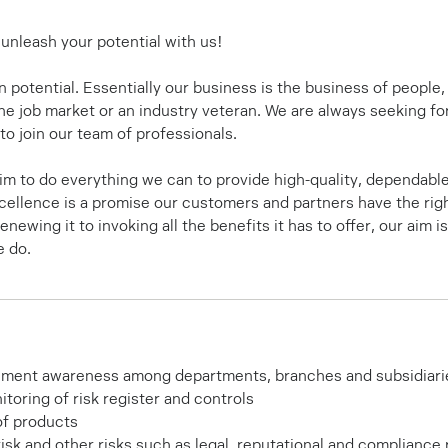
unleash your potential with us!
 potential. Essentially our business is the business of people
the job market or an industry veteran. We are always seeking fo
 to join our team of professionals.
im to do everything we can to provide high-quality, dependable
ellence is a promise our customers and partners have the rig
enewing it to invoking all the benefits it has to offer, our aim i
e do.
ment awareness among departments, branches and subsidiarie
toring of risk register and controls
of products
isk and other risks such as legal, reputational and compliance 