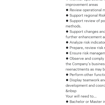
improvement areas
● Review operational m
● Support regional Ris
● Support review of pol
methods.
● Support changes and 
further enhancement an
● Analyze risk indicato
● Prepare, review risk 
● Ensure risk managem
● Observe and comply at 
the Company’s business 
reenactments as may b
● Perform other functi
● Display teamwork and
development and coordi
&nbsp
Your will need to…
● Bachelor or Master i