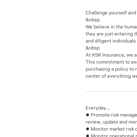
Challenge yourself and 
&nbsp
We believe in the human
they are just entering 
and diligent individuals
&nbsp
At KSK Insurance, we a
This commitment to exc
purchasing a policy to r
center of everything w
Everyday…
● Promote risk manage
review, update and moni
● Monitor market risk 
● Monitor operational r