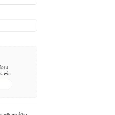
ือรูป
ี่ หรือ
และยินยอมให้ลง