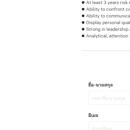
● At least 3 years risk
● Ability to confront co
● Ability to communicat
● Display personal quali
● Strong in leadership 
● Analytical, attention 
ชื่อ-นามสกุล
อีเมล