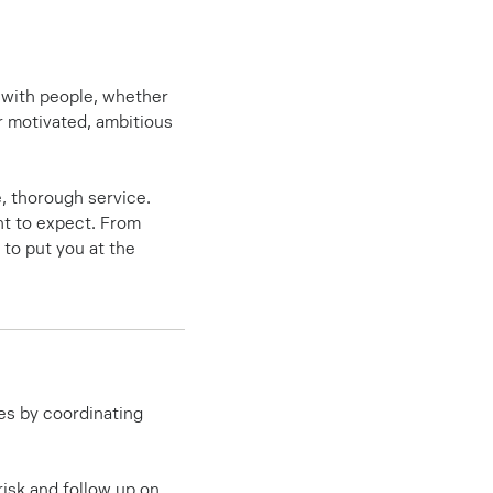
, with people, whether
r motivated, ambitious
, thorough service.
ht to expect. From
s to put you at the
s by coordinating
risk and follow up on